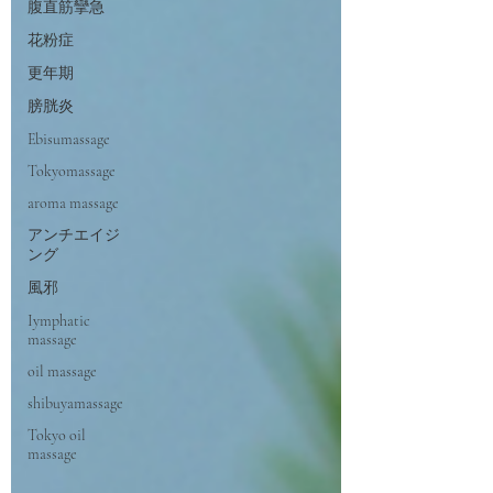
腹直筋攣急
花粉症
更年期
膀胱炎
Ebisumassage
Tokyomassage
aroma massage
アンチエイジ
ング
風邪
Iymphatic
massage
oil massage
shibuyamassage
Tokyo oil
massage