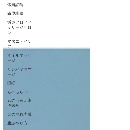
体質診断
防災訓練
鍼灸アロママ
ッサージサロ
ン
マタニティケ
ア
オイルマッサ
ージ
リンパマッサ
ージ
睡眠
ものもらい
ものもらい東
洋医学
目の腫れ内臓
腹診やり方