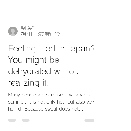
畠中美希
7月4日
読了時間: 2分
Feeling tired in Japan?
You might be
dehydrated without
realizing it.
Many people are surprised by Japan’s
summer. It is not only hot, but also very
humid. Because sweat does not
evaporate easily in humid weather, your