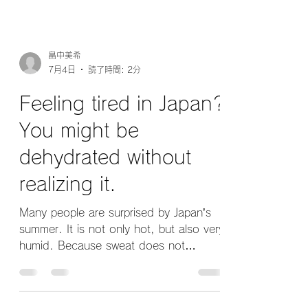
畠中美希
7月4日
読了時間: 2分
Feeling tired in Japan?
You might be
dehydrated without
realizing it.
Many people are surprised by Japan’s
summer. It is not only hot, but also very
humid. Because sweat does not
evaporate easily in humid weather, your