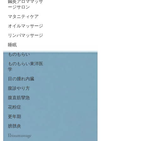
鍼灸アロママッサ
ージサロン
マタニティケア
オイルマッサージ
リンパマッサージ
睡眠
ものもらい
ものもらい東洋医
学
目の腫れ内臓
腹診やり方
腹直筋攣急
花粉症
更年期
膀胱炎
Ebisumassage