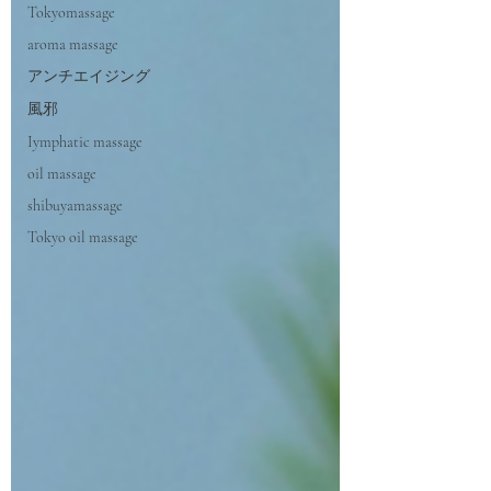
Tokyomassage
aroma massage
アンチエイジング
風邪
Iymphatic massage
oil massage
shibuyamassage
Tokyo oil massage