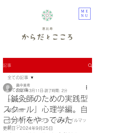
ME
NU
記事
全ての記事
畠中美希
全ての記事
2021年3月11日
読了時間: 2分
「鍼灸師のための実践型
からだとこころ
スクール」心理学編。自
鍼灸治療
己分析をやってみた
アロマトリートメント・アロマオイルマッ
サージ
更新日：
2024年9月25日