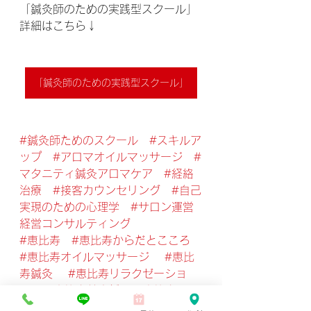
「鍼灸師のための実践型スクール」
詳細はこちら↓
「鍼灸師のための実践型スクール」
#鍼灸師ためのスクール
#スキルア
ップ
#アロマオイルマッサージ
#
マタニティ鍼灸アロマケア
#経絡
治療
#接客カウンセリング
#自己
実現のための心理学
#サロン運営
経営コンサルティング
#恵比寿
#恵比寿からだとこころ
#恵比寿オイルマッサージ
#恵比
寿鍼灸
#恵比寿リラクゼーショ
ン
#恵比寿美容鍼
#恵比寿肩こ
り
#恵比寿腰痛
#恵比寿ヘッド