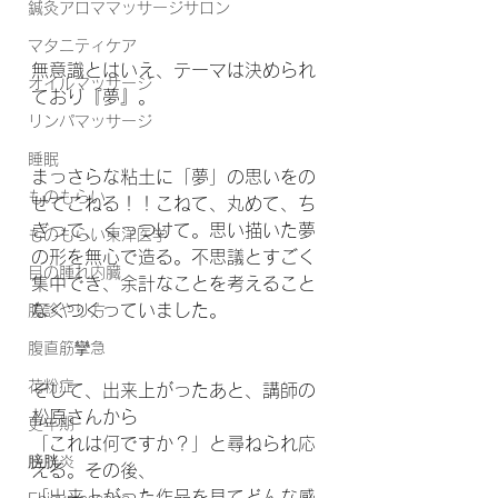
鍼灸アロママッサージサロン
マタニティケア
無意識とはいえ、テーマは決められ
オイルマッサージ
ており『夢』。
リンパマッサージ
睡眠
まっさらな粘土に「夢」の思いをの
ものもらい
せてこねる！！こねて、丸めて、ち
ぎって、くっつけて。思い描いた夢
ものもらい東洋医学
の形を無心で造る。不思議とすごく
目の腫れ内臓
集中でき、余計なことを考えること
なくつくっていました。
腹診やり方
腹直筋攣急
花粉症
そして、出来上がったあと、講師の
松原さんから
更年期
「これは何ですか？」と尋ねられ応
膀胱炎
える。その後、
「出来上がった作品を見てどんな感