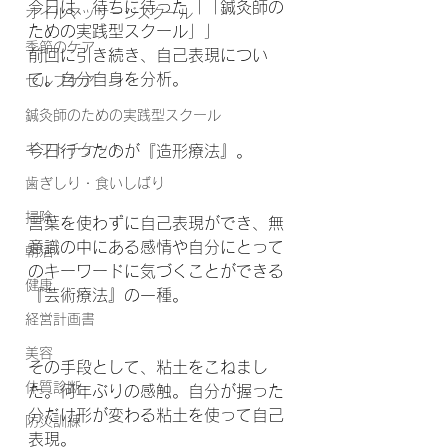
今日は、待ちに待った「「鍼灸師の
オイルマッサージスクール
ための実践型スクール」」
季節のケア
前回に引き続き、自己表現につい
て。自分自身を分析。
セルフケア
鍼灸師のための実践型スクール
ギフトチケット
今日行ったのが『造形療法』。
歯ぎしり・食いしばり
掃除
言葉を使わずに自己表現ができ、無
意識の中にある感情や自分にとって
朝活
のキーワードに気づくことができる
健康
『芸術療法』の一種。
経営計画書
美容
その手段として、粘土をこねまし
体質診断
た。何年ぶりの感触。自分が握った
分だけ形が変わる粘土を使って自己
防災訓練
表現。