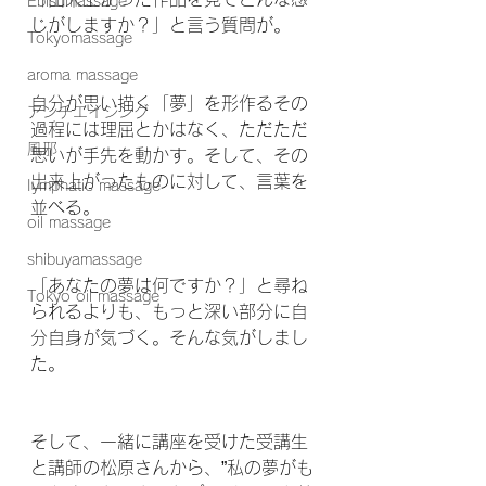
Ebisumassage
じがしますか？」と言う質問が。
Tokyomassage
aroma massage
自分が思い描く「夢」を形作るその
アンチエイジング
過程には理屈とかはなく、ただただ
風邪
思いが手先を動かす。そして、その
出来上がったものに対して、言葉を
Iymphatic massage
並べる。
oil massage
shibuyamassage
「あなたの夢は何ですか？」と尋ね
Tokyo oil massage
られるよりも、もっと深い部分に自
分自身が気づく。そんな気がしまし
た。
そして、一緒に講座を受けた受講生
と講師の松原さんから、”私の夢がも