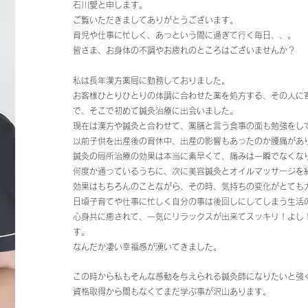
石川愛と申します。
ご覧いただきましてありがとうございます。
育児や仕事に忙しく、あっという間に過ぎて行く毎日、、。
皆さま、お身体の不調やお疲れのところはございませんか？
私は長年漢方薬局に勤務しておりました。
お客様ひとりひとりの体調に合わせた薬を処方する、その人に
で、そこで初めて鍼灸治療に出会いました。
現在は漢方や鍼灸と合わせて、薬膳と言う食事の面も勉強をし
以前子供を出産後の育休中、出産の影響もあったのか腰痛があ
鍼灸の局所治療の効果は本当に素早くて、痛みは一瞬でなくな
何度か通っているうちに、次に美容鍼灸とオイルマッサージを
効果はもちろんのことながら、その時、気持ちの変化がとても
日頃子育てや仕事に忙しく自分の事は後回しにしてしまう生活
心身共に癒されて、一気にリラックスが出来てスッキリ！よし
す。
なんだか凄い幸福感が湧いてきました。
この時から私もそんな感動を与えられる鍼灸師になりたいと強
資格取得から間もなくてまだ学ぶ事が沢山あります。