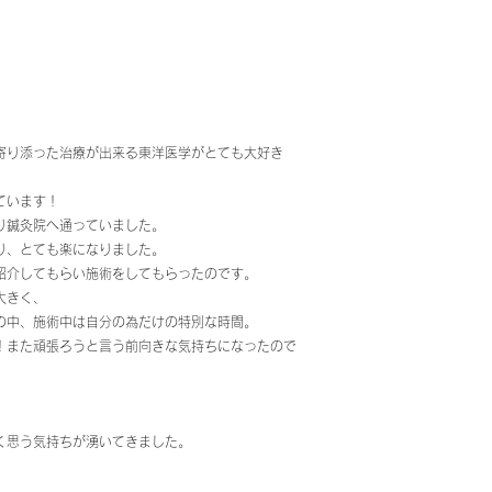
寄り添った治療が出来る東洋医学がとても大好き
ています！
り鍼灸院へ通っていました。
り、とても楽になりました。
紹介してもらい施術をしてもらったのです。
大きく、
の中、施術中は自分の為だけの特別な時間。
！また頑張ろうと言う前向きな気持ちになったので
く思う気持ちが湧いてきました。