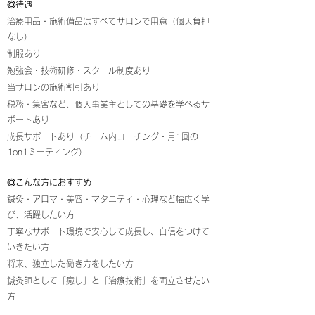
◎待遇
治療用品・施術備品はすべてサロンで用意（個人負担
なし）
制服あり
勉強会・技術研修・スクール制度あり
当サロンの施術割引あり
税務・集客など、個人事業主としての基礎を学べるサ
ポートあり
成長サポートあり（チーム内コーチング・月1回の
1on1ミーティング）
◎こんな方におすすめ
鍼灸・アロマ・美容・マタニティ・心理など幅広く学
び、活躍したい方
丁寧なサポート環境で安心して成長し、自信をつけて
いきたい方
将来、独立した働き方をしたい方
鍼灸師として「癒し」と「治療技術」を両立させたい
方