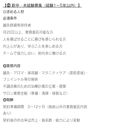
【
】
② 新卒・未経験募集（経験1〜5年以内）
◎
求める人材
必須条件
鍼灸師資格保持者
​月20日以上、業務委託可能な方
人を喜ばせることに喜びを感じられる方
向上心があり、学ぶことを楽しめる方
チームで協力し合い、前向きに働ける方
◎業務内容
鍼灸・アロマ・美容鍼・マタニティケア（産前産後)・
フェイシャル等の施術
不調改善のための治療計画の立案・提案
サロン業務全般（準備・清掃・接客など）
◎報酬
契約準備期間 3～12ヶ月（施術以外の業務委託内容
あり）
契約後の歩合率は売上・指名数・能力により変動