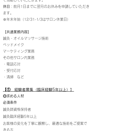
て活動していただきます。​
休日
：前月1日までに翌月の
お休みを申請していただき
ます。
※年末年始（12/31-1/3はサロン休業日）​
【共通業務内容】
鍼灸・オイルマッサージ施術
ベッドメイク
マーケティング業務
その他サロン内業務
・電話応対
・受付応対
・清掃 など​
【
① 経験者募集（臨床経験5年以上）】
◎求める人材
必須条件
鍼灸師資格保持者
鍼灸臨床経験5年以上
お客様の変化を丁寧に観察し、最適な施術をご提案で
きる方