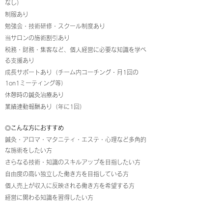
なし）
制服あり
勉強会・技術研修・スクール制度あり
当サロンの施術割引あり
税務・財務・集客など、個人経営に必要な知識を学べ
る支援あり
成長サポートあり（チーム内コーチング・月1回の
1on1ミーティング等）
休憩時の鍼灸治療あり
業績連動報酬あり（年に1回）
◎
こんな方におすすめ
鍼灸・アロマ・マタニティ・エステ・心理など多角的
な施術をしたい方
さらなる技術・知識のスキルアップを目指したい方
自由度の高い独立した働き方を目指している方
個人​売上が収入に反映される働き方を希望する方
経営に関わる知識を習得したい方