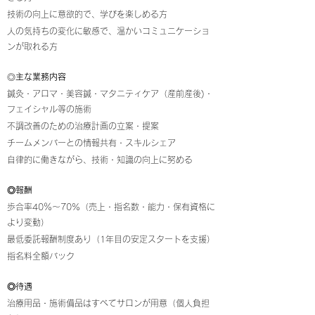
技術の向上に意欲的で、学びを楽しめる方
人の気持ちの変化に敏感で、温かいコミュニケーショ
ンが取れる方
◎
主な業務内容
鍼灸・アロマ・美容鍼・マタニティケア（産前産後)・
フェイシャル等の施術
不調改善のための治療計画の立案・提案
チームメンバーとの情報共有・スキルシェア
自律的に働きながら、技術・知識の向上に努める
◎報酬
歩合率40％〜70%（売上・指名数・能力・保有資格に
より変動）
最低委託報酬制度あり（1年目の安定スタートを支援）
指名料全額バック
◎待遇
治療用品・施術備品はすべてサロンが用意（個人負担