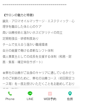
================================
《サロンの魅力と特徴》
鍼灸・アロマオイルマッサージ・エステティック・心
理学を融合した体と心のケア
高い治療技術と温かいホスピタリティの両立
定期勉強会・研修制度あり
チームで支え合う温かい職場環境
自分の裁量で働ける柔軟なシフト体制
個人事業主としての成長を支援する体制（税務・財
務・集客・確定申告サポート）
​※弊社の治療がご自身のキャリアに適しているかどう
かのご判断のために、弊社の治療コース（初回限定コ
ース等）を一度お受けいただくことをお勧めしており
ます（有料）
Phone
LINE
WEB予約
住所
✴︎私たちが大切にしていること✴︎
「癒すこと」と「治すこと」は、どちらも同じくらい
尊いと考えています。