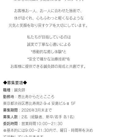
お客様お一人、お一人に合わせた施術で、
体がほぐれ、心もふわっと軽くなるような
元気と笑顔を取り戻すケアを大切にしています。
私たちが目指しているのは
誠実で丁寧な心遣いによる
“感動的な癒し体験”と
“安全で確かな治療技術”を
お客様に提供できる鍼灸師の育成と共創です。
◆募集要項◆
職種
：鍼灸師
勤務地
：恵比寿からだとこころ
東京都渋谷区恵比寿南2-9-4
安島ビルⅡ 5F
募集期間
：2026年3月末まで
募集人数
：2名（経験者、新卒/若手 各1名）
委託時間
：
営業時間10:00～21:30
※基本的には9:00〜21:30内で、曜日・時間帯を決め