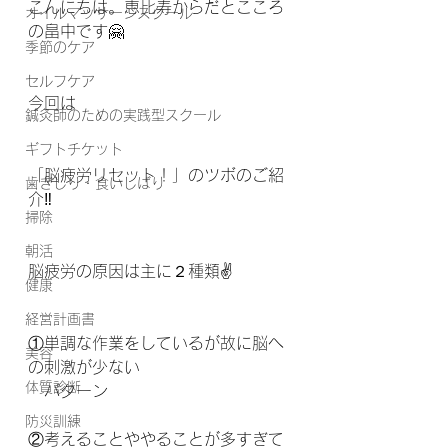
こんにちは。恵比寿からだとこころ
オイルマッサージスクール
の畠中です🤗
季節のケア
セルフケア
今回は
鍼灸師のための実践型スクール
ギフトチケット
「脳疲労リセット！」のツボのご紹
歯ぎしり・食いしばり
介‼️
掃除
朝活
脳疲労の原因は主に２種類✌️
健康
経営計画書
①単調な作業をしているが故に脳へ
美容
の刺激が少ない
体質診断
　パターン
防災訓練
②考えることややることが多すぎて