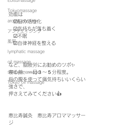
Ebisumassage
Tokyomassage
効能は
aroma massage
　☑︎脳の活性化
　☑︎気持ちが落ち着く
アンチエイジング
　☑︎不眠
風邪
　☑︎自律神経を整える
Iymphatic massage
oil massage
など、脳疲労にお勧めのツボ✨
寝る前、一日３〜５分程度。
shibuyamassage
指の腹を使って痛気持ちいいくらい
Tokyo oil massage
強さで、
押さえてみてください👍
恵比寿鍼灸　恵比寿アロママッサー
ジ