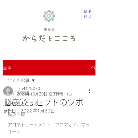
ME
NU
記事
全ての記事
info4178070
全ての記事
2021年10月30日
読了時間: 1分
脳疲労リセットのツボ
からだとこころ
更新日：
2022年1月29日
鍼灸治療
アロマトリートメント・アロマオイルマッ
サージ