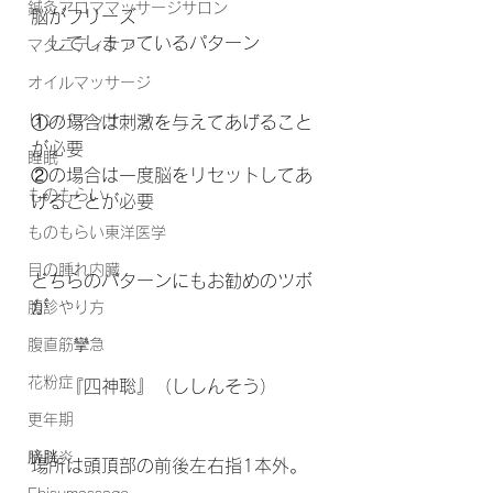
鍼灸アロママッサージサロン
脳がフリーズ
　してしまっているパターン
マタニティケア
オイルマッサージ
リンパマッサージ
①の場合は刺激を与えてあげること
が必要
睡眠
②の場合は一度脳をリセットしてあ
ものもらい
げることが必要
ものもらい東洋医学
目の腫れ内臓
どちらのパターンにもお勧めのツボ
が
腹診やり方
腹直筋攣急
花粉症
　　『四神聡』（ししんそう）
更年期
膀胱炎
場所は頭頂部の前後左右指1本外。