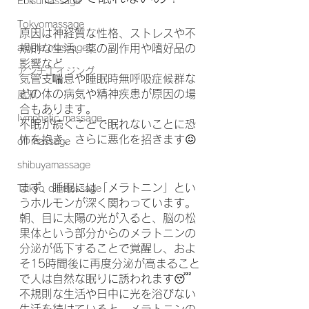
Ebisumassage
Tokyomassage
原因は神経質な性格、ストレスや不
aroma massage
規則な生活、薬の副作用や嗜好品の
影響など
アンチエイジング
気管支喘息や睡眠時無呼吸症候群な
どの体の病気や精神疾患が原因の場
風邪
合もあります。
Iymphatic massage
不眠が続くことで眠れないことに恐
怖を抱き、さらに悪化を招きます😖
oil massage
shibuyamassage
まず、睡眠には「メラトニン」とい
Tokyo oil massage
うホルモンが深く関わっています。
朝、目に太陽の光が入ると、脳の松
果体という部分からのメラトニンの
分泌が低下することで覚醒し、およ
そ15時間後に再度分泌が高まること
で人は自然な眠りに誘われます😴
不規則な生活や日中に光を浴びない