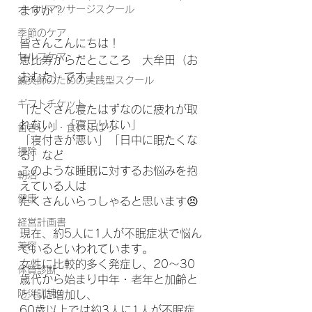
オイルマッサージスクール
ますか？
季節のケア
皆さんこんにちは！
セルフケア
恵比寿からだとこころ　大牟田（お
おむた）です！
鍼灸師のための実践型スクール
ギフトチケット
「たくさん寝たはずなのに疲れが取
れない」「寝足りない」
歯ぎしり・食いしばり
「寝付きが悪い」「日中に眠たくな
掃除
る」など
このような睡眠に対するお悩みを抱
朝活
えている人は
健康
たくさんいらっしゃると思います😣
経営計画書
現在、約5人に1人が不眠症状で悩ん
美容
でいるといわれています。
女性に比較的多く発症し、20～30
体質診断
歳代から始まり中年・老年と加齢と
防災訓練
ともに増加し、
60歳以上では約3人に1人が不眠症