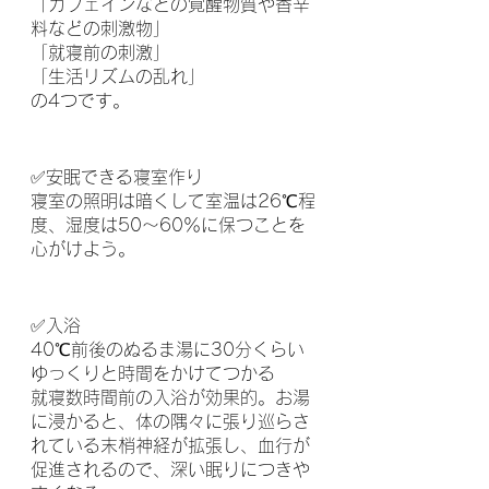
「カフェインなどの覚醒物質や香辛
料などの刺激物」
「就寝前の刺激」
「生活リズムの乱れ」
の4つです。
✅安眠できる寝室作り
寝室の照明は暗くして室温は26℃程
度、湿度は50～60％に保つことを
心がけよう。
✅入浴
40℃前後のぬるま湯に30分くらい
ゆっくりと時間をかけてつかる
就寝数時間前の入浴が効果的。お湯
に浸かると、体の隅々に張り巡らさ
れている末梢神経が拡張し、血行が
促進されるので、深い眠りにつきや