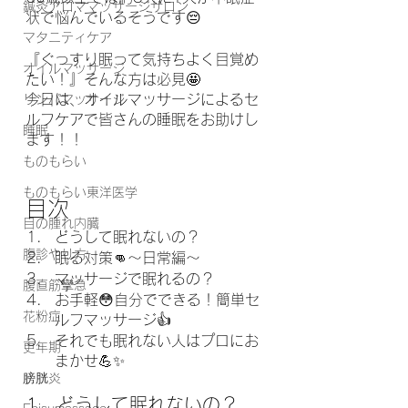
鍼灸アロママッサージサロン
状で悩んでいるそうです😔
マタニティケア
『ぐっすり眠って気持ちよく目覚め
オイルマッサージ
たい！』そんな方は必見🤩
今日は、オイルマッサージによるセ
リンパマッサージ
ルフケアで皆さんの睡眠をお助けし
睡眠
ます！！
ものもらい
ものもらい東洋医学
目次
目の腫れ内臓
どうして眠れないの？
腹診やり方
眠る対策👊〜日常編〜
マッサージで眠れるの？
腹直筋攣急
お手軽😳自分でできる！簡単セ
花粉症
ルフマッサージ👍
それでも眠れない人はプロにお
更年期
まかせ💪✨
膀胱炎
1、どうして眠れないの？