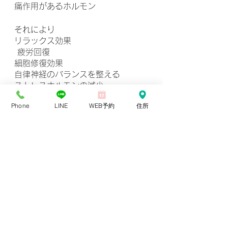
痛作用があるホルモン
それにより
リラックス効果
 疲労回復
細胞修復効果
自律神経のバランスを整える
ストレスホルモンの減少
免疫力アップなどの効果が期待でき
Phone
LINE
WEB予約
住所
ます！
4、お手軽😳自分でできる！
簡単セルフマッサージ👍
今回はいつでもどこでもできるハン
ドマッサージを紹介します！