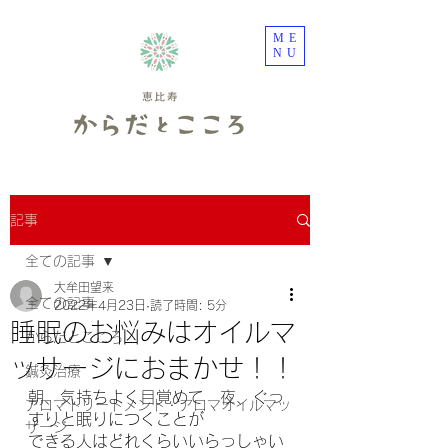
ME
NU
記事
全ての記事
大牟田望来
全ての記事
2022年4月23日
読了時間: 5分
睡眠のお悩みはオイルマ
からだとこころ
ッサージにおまかせ！！
鍼灸治療
朝、気持ちよく目覚めて　夜、ぐっ
アロマトリートメント・アロマオイルマッ
すりと眠りにつくことが
サージ
できる人はどれくらいいらっしゃい