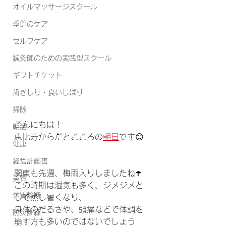
オイルマッサージスクール
季節のケア
セルフケア
鍼灸師のための実践型スクール
ギフトチケット
歯ぎしり・食いしばり
掃除
こんにちは！
朝活
恵比寿からだとこころの
朝日
です😊
健康
経営計画書
関東も先週、梅雨入りしましたね☂️
美容
この時期は湿気も多く、ジメジメと
体質診断
して蒸し暑くなり、
身体のだるさや、頭痛などで体調を
防災訓練
崩す方も多いのではないでしょう