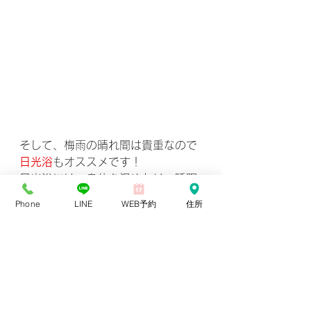
そして、梅雨の晴れ間は貴重なので
日光浴
もオススメです！
日光浴には、身体を温めたり、睡眠
の質を良くしたり、
Phone
LINE
WEB予約
住所
骨を丈夫にしてくれる効果がありま
す。
他にも
精神を安定させる効果
もある
ので、
雨続きで憂鬱な気分になってしまう