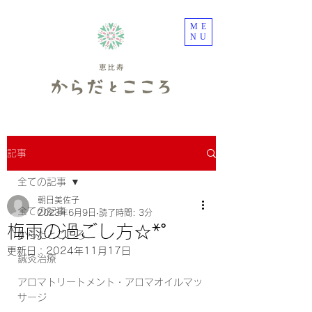
ME
NU
記事
全ての記事
朝日美佐子
全ての記事
2023年6月9日
読了時間: 3分
梅雨の過ごし方☆*˚
からだとこころ
更新日：
2024年11月17日
鍼灸治療
アロマトリートメント・アロマオイルマッ
サージ