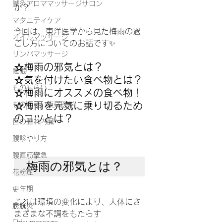
鍼灸アロママッサージサロン
か？
マタニティケア
今回は、東洋医学から見た梅雨の過
オイルマッサージ
ごし方についてのお話です✨
リンパマッサージ
☆梅雨の邪気とは？
睡眠
☆気を付けたい食べ物とは？
ものもらい
☆梅雨にオススメの食べ物！
☆梅雨を元気に乗り切るため
ものもらい東洋医学
のコツとは？
目の腫れ内臓
腹診やり方
腹直筋攣急
梅雨の邪気とは？
花粉症
更年期
これは環境の変化により、人体にさ
膀胱炎
まざまな不調をもたらす