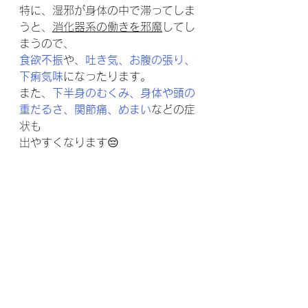
特に、湿邪が身体の中で滞ってしま
うと、
消化器系の働きを邪魔
してし
まうので、
食欲不振
や、
吐き気、お腹の張り、
下痢気味
になったります。
また、
下半身のむくみ、身体や頭の
重だるさ、関節痛、めまい
などの症
状も
出やすくなります😔