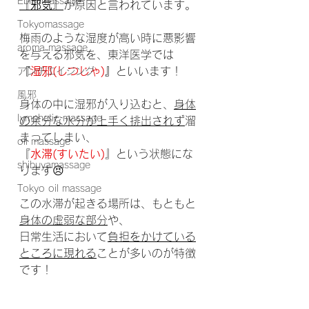
Ebisumassage
『
邪気
』
が原因と言われています。
Tokyomassage
梅雨のような湿度が高い時に悪影響
aroma massage
を与える邪気を、東洋医学では
『
湿邪(しつじゃ)
』
といいます！
アンチエイジング
風邪
身体の中に湿邪が入り込むと、
身体
Iymphatic massage
の余分な水分が上手く排出されず
溜
まってしまい、
oil massage
『
水滞(すいたい)
』という状態にな
shibuyamassage
ります😣
Tokyo oil massage
この水滞が起きる場所は、もともと
身体の虚弱な部分
や、
日常生活において
負担をかけている
ところに現れる
ことが多いのが特徴
です！