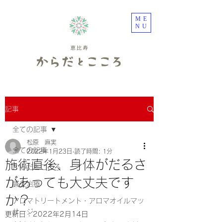
ME
NU
記事
全ての記事
松原 麻実
全ての記事
2022年1月23日
読了時間: 1分
施術直後、身体がだるさ
からだとこころ
があっても大丈夫です
鍼灸治療
か？
アロマトリートメント・アロマオイルマッ
サージ
更新日：
2022年2月14日