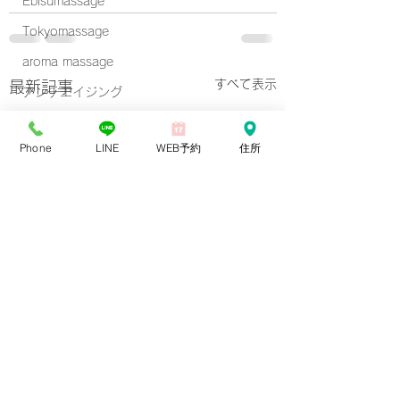
Ebisumassage
Tokyomassage
aroma massage
すべて表示
最新記事
アンチエイジング
風邪
Phone
LINE
WEB予約
住所
Iymphatic massage
oil massage
shibuyamassage
Tokyo oil massage