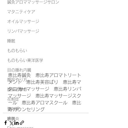
鍼灸アロママッサージサロン
マタニティケア
オイルマッサージ
リンパマッサージ
睡眠
ものもらい
ものもらい東洋医学
目の腫れ内臓
恵比寿鍼灸　恵比寿アロマトリート
腹診やり方
メント　恵比寿美容ばり　恵比寿マ
タニティマッサージ　恵比寿リンパ
腹直筋攣急
マッサージ　恵比寿マッサージスク
花粉症
ール　恵比寿アロマスクール　恵比
更年期
寿カウンセリング　
膀胱炎