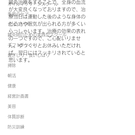
鍼灸治療をすることで、全身の血流
オイルマッサージスクール
が大変良くなっておりますので、治
季節のケア
療当日は運動した後のような身体の
だるさや眠気が出られる方が多くい
セルフケア
らっしゃいます。治療の効果の表れ
鍼灸師のための実践型スクール
の一つですので、ご心配いりませ
ギフトチケット
ん。ゆっくりとお休みいただけれ
ば、翌日にはスッキリされていると
歯ぎしり・食いしばり
思います。
掃除
朝活
健康
経営計画書
美容
体質診断
防災訓練