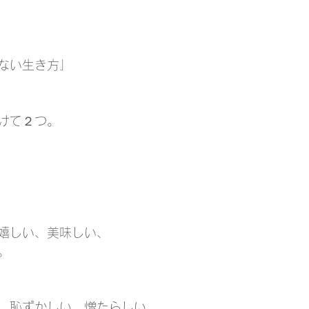
ない生き方」
けて２つ。
嬉しい、美味しい、
。
、恥ずかしい、憎たらしい