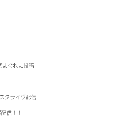
を気まぐれに投稿
ンスタライヴ配信
ボ配信！！