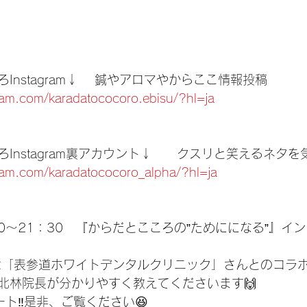
Instagram↓ 　鍼やアロマやからここ情報投稿
ram.com/karadatococoro.ebisu/?hl=ja
Instagram裏アカウント↓　　クスリと笑えるネタ
ram.com/karadatococoro_alpha/?hl=ja
0〜21：30　『からだとこころの”ためにになる”』イ
は「表参道ホワイトデンタルクリニック」さんとのコラ
北林院長が分かりやすく教えてくださいます🙌
ート‼️是非、ご覧ください😆