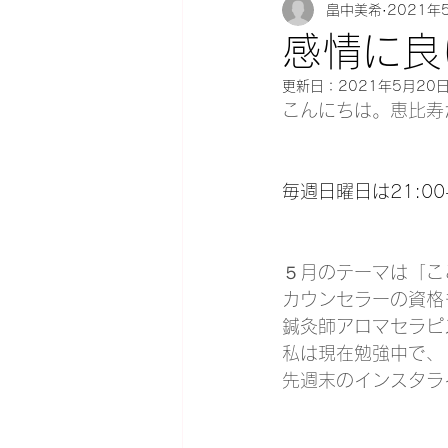
オイルマッサージスクール
畠中美希
2021年
感情に良
更新日：
2021年5月20
ギフトチケット
歯ぎし
こんにちは。恵比寿
体質診断
防災訓練
毎週日曜日は21:0
リンパマッサージ
睡眠
５月のテーマは「こ
カウンセラーの資格
鍼灸師アロマセラピ
腹直筋攣急
花粉症
私は現在勉強中で、
先週末のインスタラ