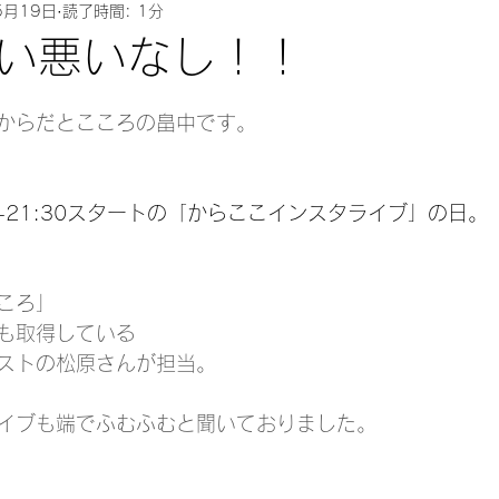
季節のケア
セルフケア
鍼灸師のための実
5月19日
読了時間: 1分
い悪いなし！！
日
り・食いしばり
掃除
朝活
健康
経営計
からだとこころの畠中です。
鍼灸アロママッサージサロン
マタニティケア
0-21:30スタートの「からここインスタライブ」の日。
ものもらい
ものもらい東洋医学
目の腫れ
ころ」
も取得している
ストの松原さんが担当。
更年期
膀胱炎
Ebisumassage
イブも端でふむふむと聞いておりました。