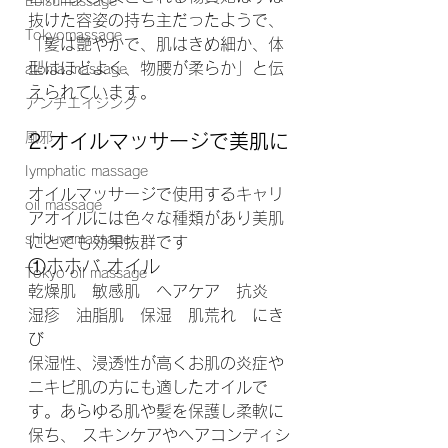
Ebisumassage
抜けた容姿の持ち主だったようで、
Tokyomassage
「髪は艶やかで、肌はきめ細か、体
型はほどよく、物腰が柔らか」と伝
aroma massage
えられています。
アンチエイジング
風邪
2.オイルマッサージで美肌に
Iymphatic massage
オイルマッサージで使用するキャリ
oil massage
アオイルには色々な種類があり美肌
shibuyamassage
にとても効果抜群です
①ホホバ オイル
Tokyo oil massage
乾燥肌　敏感肌　ヘアケア　抗炎　
湿疹　油脂肌　保湿　肌荒れ　にき
び
保湿性、浸透性が高くお肌の炎症や
ニキビ肌の方にも適したオイルで
す。あらゆる肌や髪を保護し柔軟に
保ち、 スキンケアやヘアコンディシ