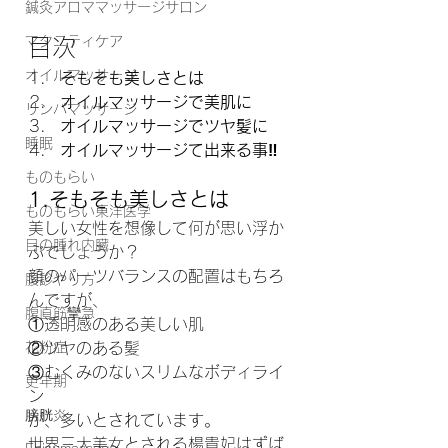
鍼灸アロママッサージサロン
マタニティケア
目次
オイルマッサージ
そもそも美しさとは
オイルマッサージで美肌に
リンパマッサージ
オイルマッサージでツヤ髪に
睡眠
オイルマッサージて出来る事‼️
ものもらい
1.そもそも美しさとは
ものもらい東洋医学
美しい女性を想像して何が思い浮か
目の腫れ内臓
ぶでしょうか？
顔のパーツバランスの配置はもちろ
腹診やり方
んですが、
腹直筋攣急
①透明感のある美しい肌
花粉症
②ツヤのある髪
③むくみのないスリムなボディライ
更年期
ン
膀胱炎
が、多いとされています。
世界三大美女とされる楊貴妃はずば