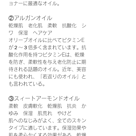
ョナーに最適なオイル。　
②アルガンオイル
乾燥肌　老化肌　柔軟　抗酸化　シ
ワ　保湿　ヘアケア　
オリーブオイルに比べてビタミンE
が２～３倍多く含まれています。抗
酸化作用を持つビタミンEは、乾燥
を防ぎ、柔軟性を与え老化防止に期
待される話題のオイル。近年、美容
にも使われ、「若返りのオイル」と
も言われている。
③スィートアーモンドオイル
柔軟　皮膚軟化　乾燥肌　抗炎　か
ゆみ　保湿　肌荒れ　やけど
肌へのなじみがよく、全てのスキン
タイプに適しています。保湿効果や
肌を柔らかくする効果がある。乾燥