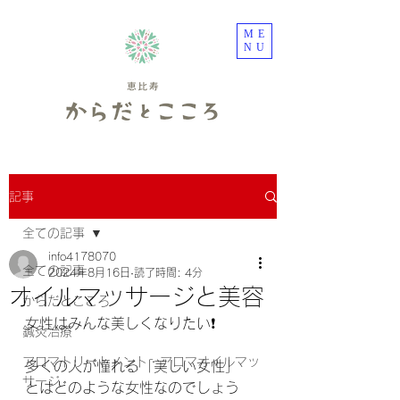
ME
NU
記事
全ての記事
info4178070
全ての記事
2024年8月16日
読了時間: 4分
オイルマッサージと美容
からだとこころ
女性はみんな美しくなりたい❗️
鍼灸治療
アロマトリートメント・アロマオイルマッ
多くの人が憧れる「美しい女性」
サージ
とはどのような女性なのでしょう