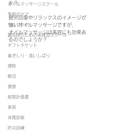
か？
オイルマッサージスクール
季節のケア
疲労回復やリラックスのイメージが
セルフケア
強いオイルマッサージですが、
オイルマッサージは美容にも効果あ
鍼灸師のための実践型スクール
るのでしょうか？
ギフトチケット
歯ぎしり・食いしばり
掃除
朝活
健康
経営計画書
美容
体質診断
防災訓練