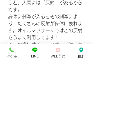
うと、人間には「反射」があるから
です。
身体に刺激が入るとその刺激によ
り、たくさんの反射が身体に表れま
す。オイルマッサージではこの反射
をうまく利用してます！
以上の様にオイルマッサージは、美
容にもたくさんの良い面がありま
Phone
LINE
WEB予約
住所
す。
元々持っている【自前の美】を最大
限に活かし、美しくなって人生を楽
しみましょう‼️
とは言っても、自分でするには限界
なところもありますよね🥺
そんな時はマッサージサロンへ行
き、プロの手によるオイルマッサー
ジでケアしてもらいましょう！！