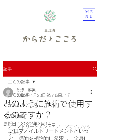
ME
NU
記事
全ての記事
松原 麻実
全ての記事
2022年1月23日
読了時間: 1分
どのように施術で使用す
からだとこころ
るのですか？
鍼灸治療
更新日：
2022年2月14日
アロマトリートメント・アロマオイルマッ
アロマオイルトリートメントという
サージ
と、精油を植物油に希釈し、全身に