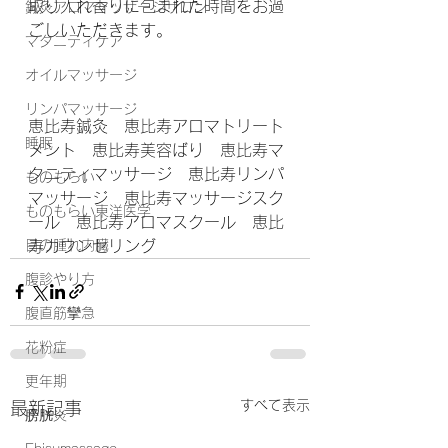
取り入れ香りに包まれた時間をお過
鍼灸アロママッサージサロン
ごしいただきます。
マタニティケア
オイルマッサージ
リンパマッサージ
恵比寿鍼灸　恵比寿アロマトリート
睡眠
メント　恵比寿美容ばり　恵比寿マ
タニティマッサージ　恵比寿リンパ
ものもらい
マッサージ　恵比寿マッサージスク
ものもらい東洋医学
ール　恵比寿アロマスクール　恵比
寿カウンセリング　
目の腫れ内臓
腹診やり方
腹直筋攣急
花粉症
更年期
すべて表示
最新記事
膀胱炎