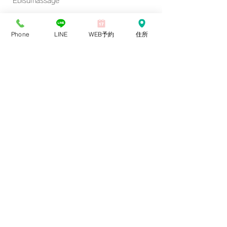
Ebisumassage
Tokyomassage
Phone
LINE
WEB予約
住所
aroma massage
アンチエイジング
風邪
Iymphatic massage
oil massage
shibuyamassage
Tokyo oil massage
コメント
Feeling tired in Japan?
梅雨は身体が重だ
コメントを追加…