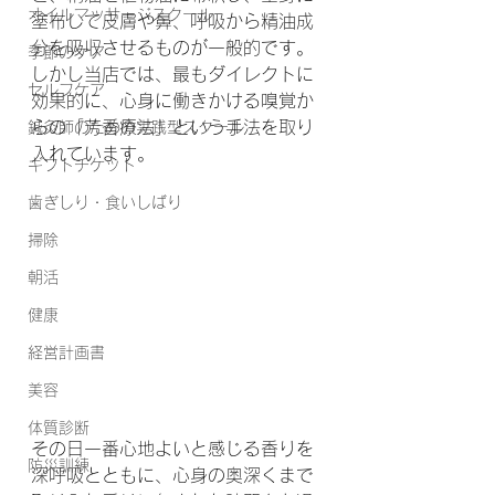
オイルマッサージスクール
塗布して皮膚や鼻、呼吸から精油成
分を吸収させるものが一般的です。
季節のケア
しかし当店では、最もダイレクトに
セルフケア
効果的に、心身に働きかける嗅覚か
らの「芳香療法」という手法を取り
鍼灸師のための実践型スクール
入れています。
ギフトチケット
歯ぎしり・食いしばり
掃除
朝活
健康
経営計画書
美容
体質診断
その日一番心地よいと感じる香りを
防災訓練
深呼吸とともに、心身の奥深くまで