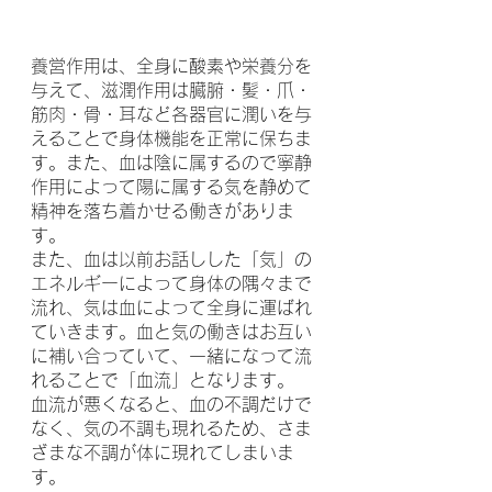
養営作用は、全身に酸素や栄養分を
与えて、滋潤作用は臓腑・髪・爪・
筋肉・骨・耳など各器官に潤いを与
えることで身体機能を正常に保ちま
す。また、血は陰に属するので寧静
作用によって陽に属する気を静めて
精神を落ち着かせる働きがありま
す。
また、血は以前お話しした「気」の
エネルギーによって身体の隅々まで
流れ、気は血によって全身に運ばれ
ていきます。血と気の働きはお互い
に補い合っていて、一緒になって流
れることで「血流」となります。
血流が悪くなると、血の不調だけで
なく、気の不調も現れるため、さま
ざまな不調が体に現れてしまいま
す。