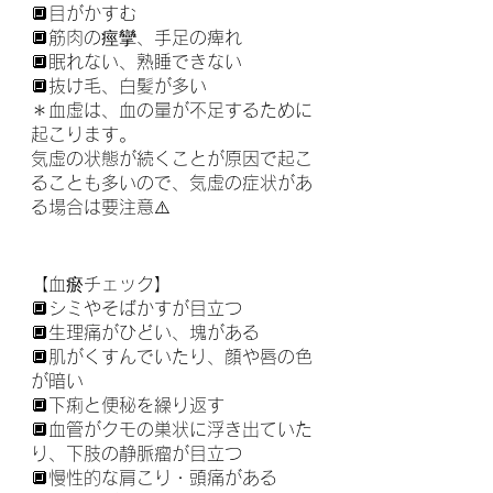
🔲目がかすむ
🔲筋肉の痙攣、手足の痺れ
🔲眠れない、熟睡できない
🔲抜け毛、白髪が多い
＊血虚は、血の量が不足するために
起こります。
気虚の状態が続くことが原因で起こ
ることも多いので、気虚の症状があ
る場合は要注意⚠️
【血瘀チェック】
🔲シミやそばかすが目立つ
🔲生理痛がひどい、塊がある
🔲肌がくすんでいたり、顔や唇の色
が暗い
🔲下痢と便秘を繰り返す
🔲血管がクモの巣状に浮き出ていた
り、下肢の静脈瘤が目立つ
🔲慢性的な肩こり・頭痛がある