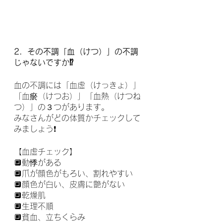
2．その不調「血（けつ）」の不調
じゃないですか⁉️
血の不調には「血虚（けっきょ）」
「血瘀（けつお）」「血熱（けつね
つ）」の３つがあります。
みなさんがどの体質かチェックして
みましょう❗️
【血虚チェック】
🔲動悸がある
🔲爪が顔色がもろい、割れやすい
🔲顔色が白い、皮膚に艶がない
🔲乾燥肌
🔲生理不順
🔲貧血、立ちくらみ