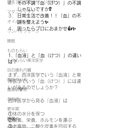
鍼灸アロママッサージサロン
その不調「血（けつ）」の不調
じゃないですか⁉️
マタニティケア
日常生活で改善！！「血」の不
オイルマッサージ
調を整えよう✨
困ったらプロにおまかせ👍✨
リンパマッサージ
睡眠
ものもらい
1.「血液」と「血（けつ）」の違い
ものもらい東洋医学
は？
目の腫れ内臓
まず、西洋医学でいう「血液」と東
腹診やり方
洋医学でいう「血（けつ）」には違
いがあるのでしょうか？
腹直筋攣急
花粉症
西洋医学から見る「血液」は
更年期
①体の水分を保つ
膀胱炎
②酸素、栄養、ホルモンを運ぶ
③老廃物、二酸化炭素を回収する