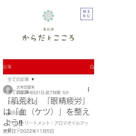
ME
NU
記事
全ての記事
大牟田望来
全ての記事
2022年8月21日
読了時間: 5分
「肌荒れ」「眼精疲労」
からだとこころ
は「血（ケツ）」を整え
鍼灸治療
よう‼️
アロマトリートメント・アロマオイルマッ
サージ
更新日：
2022年11月5日