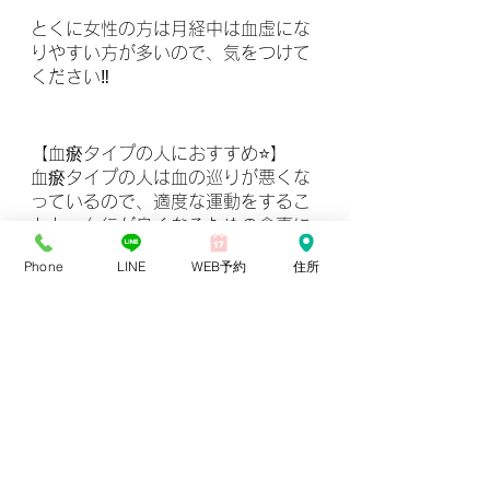
とくに女性の方は月経中は血虚にな
りやすい方が多いので、気をつけて
ください‼️
【血瘀タイプの人におすすめ⭐️】
血瘀タイプの人は血の巡りが悪くな
っているので、適度な運動をするこ
とと、血行が良くなるための食事に
心掛けてください❗️
Phone
LINE
WEB予約
住所
冷たいものの摂りすぎには注意⚠️
ただ、血瘀タイプの人は血虚によっ
て血が不足し血流が悪くなっている
場合もあるので、まずは血流を作る
ために、血を増やすことが、血瘀体
質を解決することになります。
すぐに巡りを良くしたければ、ウォ
ーキングや普段シャワーだけで済ま