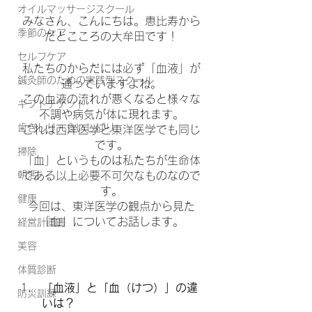
オイルマッサージスクール
みなさん、こんにちは。恵比寿から
季節のケア
だとこころの大牟田です！
セルフケア
私たちのからだには必ず「血液」が
鍼灸師のための実践型スクール
通っていますよね。
この血液の流れが悪くなると様々な
ギフトチケット
不調や病気が体に現れます。
歯ぎしり・食いしばり
これは西洋医学と東洋医学でも同じ
です。
掃除
「血」というものは私たちが生命体
朝活
である以上必要不可欠なものなので
す。
健康
今回は、東洋医学の観点から見た
「血」についてお話します。
経営計画書
美容
体質診断
「血液」と「血（けつ）」の違
防災訓練
いは？