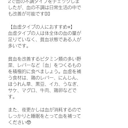
2で血の不調タイプをチェックしま
したが、血の不調は日常生活の中で
も改善が可能です🙆‍♀️
【血虚タイプの人におすすめ⭐️】
血虚タイプの人は体全体の血の量が
足りていなく、貧血状態である人が
多いです。
貧血を改善するビタミン類の多い野
菜、レバーなど「血」をつくるもの
を積極的に食べましょう。血虚を補
う食材は、鶏のレバー、にんじん、
ほうれん草、黒豆、イカ、うなぎ、
サケ、マグロ、牛肉、鶏卵などで
す。
また、夜更かしは血が消耗するので
しっかりと睡眠をとって血を補って
ください🥺