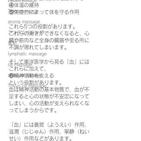
Ebisumassage
④体温の維持
Tokyomassage
⑤免疫力によって体を守る作用　
aroma massage
これら5つの役割があります。
アンチエイジング
これらの働きができなくなると、心
臓や筋肉など全身の臓器や至る所に
風邪
不調が現れてしまいます。
Iymphatic massage
そして東洋医学から見る「血」には
oil massage
これらに加えて、
shibuyamassage
⑥精神活動を支える
という役割があります。
Tokyo oil massage
血は精神活動の基本物質で、血が不
足すると心の状態が不安定になって
しまい、心の活動が支えられなくな
ってしまうからです。
「血」には養営（ようえい）作用、
滋潤（じじゅん）作用、寧静（ねい
せい）作用などがあります。