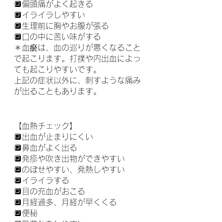
🔲偏頭痛がよく起きる
🔲イライラしやすい
🔲生理前に胸やお腹が張る
🔲口の中に苦い味がする
＊血瘀は、血の巡りが悪くなること
で起こります。打撲や内出血によっ
ても起こりやすいです。
上記の症状以外に、刺すような痛み
が出ることもあります。
【血熱チェック】
🔲出血が止まりにくい
🔲鼻血がよく出る
🔲発疹や吹き出物ができやすい
🔲のぼせやすい、発熱しやすい
🔲イライラする
🔲目の充血がおこる
🔲月経過多、月経が早くくる
🔲便秘