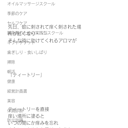
オイルマッサージスクール
季節のケア
セルフケア
先日、蚊に刺されて痒く刺された場
鍼灸師のための実践型スクール
所が紅くなり・・・
そんな時に助けてくれるアロマが
ギフトチケット
歯ぎしり・食いしばり
掃除
朝活
「ティートリー」
健康
経営計画書
美容
ティートリーを直接
体質診断
痒い場所に塗ると
防災訓練
いつの間にか痒みを忘れ