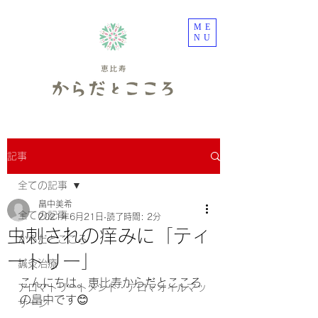
ME
NU
記事
全ての記事
畠中美希
全ての記事
2021年6月21日
読了時間: 2分
虫刺されの痒みに「ティ
からだとこころ
ートリー」
鍼灸治療
こんにちは。恵比寿からだとこころ
アロマトリートメント・アロマオイルマッ
の畠中です😊
サージ