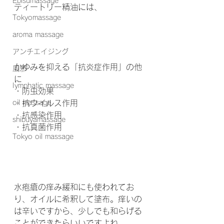
Ebisumassage
ティートリー精油には、
Tokyomassage
aroma massage
アンチエイジング
かゆみを抑える「抗炎症作用」の他
風邪
に
Iymphatic massage
・防虫効果
oil massage
・抗ウイルス作用
・抗感染作用
shibuyamassage
・抗真菌作用
Tokyo oil massage
水疱瘡の痒み緩和にも使われてお
り、オイルに希釈して塗布。痒いの
は辛いですから、少しでも和らげる
ことができたらいいですよね。