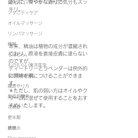
さらに、爽やかな香りで気分もスッ
鍼灸アロママッサージサロン
キリ。
マタニティケア
オイルマッサージ
リンパマッサージ
睡眠
本来、精油は植物の成分が濃縮され
ており、原液を直接皮膚に塗らない
ものもらい
のですが、
ものもらい東洋医学
ティートリーとラベンダーは例外的
目の腫れ内臓
に原液を肌につけることができま
す。
腹診やり方
＊ただし、肌の弱い方はオイルやク
腹直筋攣急
リームに混ぜて使用することをおす
すめいたします。
花粉症
更年期
膀胱炎