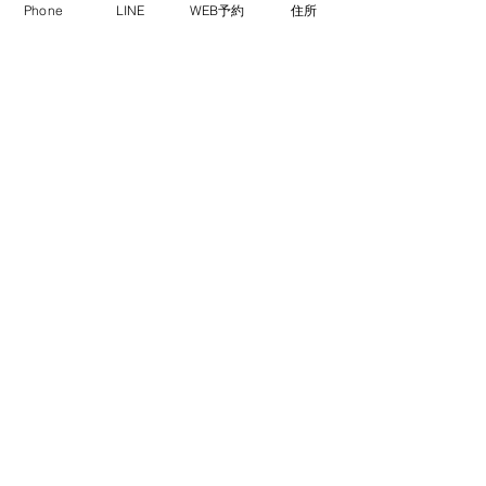
Phone
LINE
WEB予約
住所
作ったスプレーは冷暗所で保存し、
1ヶ月以内には使い切るようにして
ください。
植物の力で、からだ健やかに！！
ここまで、お読みいただきありがと
うございました。
すべて表示
最新記事