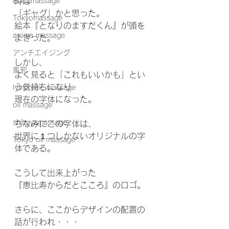
Ebisumassage
時は
「ギャグ」かと思った。
Tokyomassage
絵本『となりのますだくん』が頭を
aroma massage
よぎった。
アンチエイジング
しかし、
風邪
よく見ると「これもいいかも」とい
う気持ちになり
Iymphatic massage
現在の字体になった。
oil massage
shibuyamassage
ちなみにこの字体は、
世界に１つしかないオリジナルの字
Tokyo oil massage
体である。
こうして出来上がった
『恵比寿からだとこころ』のロゴ。
さらに、ここからデザインの配置の
話が行われ・・・