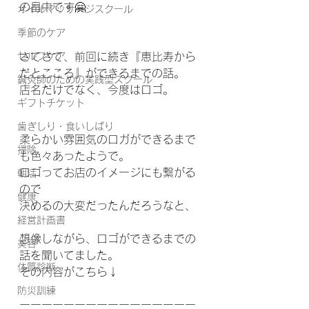
の畠中です🤗
オイルマッサージスクール
季節のケア
セルフケア
さてさて、前回に続き『恵比寿から
だとこころ』ができるまでの話。
鍼灸師のための実践型スクール
店名だけでなく、今度はロゴ。
ギフトチケット
歯ぎしり・食いしばり
柔らかい雰囲気のロガができるまで
掃除
も色々あったようで。
ロゴってお店のイメージにも繋がる
朝活
ので
健康
決めるの大変だったんだろうなと、
経営計画書
想像しながら、ロゴができるまでの
美容
話を聞いてました。
体質診断
その内容がこちら↓
防災訓練
ーーーーーーーーーーーーーーーー