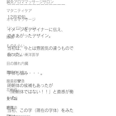
鍼灸アロママッサージサロン
ーーーーーーーーーーーーーー
マタニティケア
12月初旬。
オイルマッサージ
リンパマッサージ
イメージをデザイナーに伝え、
できあがったデザイン。
睡眠
ものもらい
当初は、今とは雰囲気の違うもので
あった。
ものもらい東洋医学
目の腫れ内臓
腹診やり方
字体も悩み・・・。
腹直筋攣急
明朝体の候補もあったが
花粉症
「明朝体ではない！！」と直感が働
いた。
更年期
膀胱炎
当初、この字（現在の字体）をみた