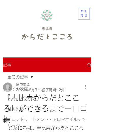
ME
NU
記事
全ての記事
畠中美希
全ての記事
2021年6月3日
読了時間: 2分
『恵比寿からだとここ
からだとこころ
ろ』ができるまでーロゴ
鍼灸治療
編ー
アロマトリートメント・アロマオイルマッ
サージ
こんにちは。恵比寿からだとこころ